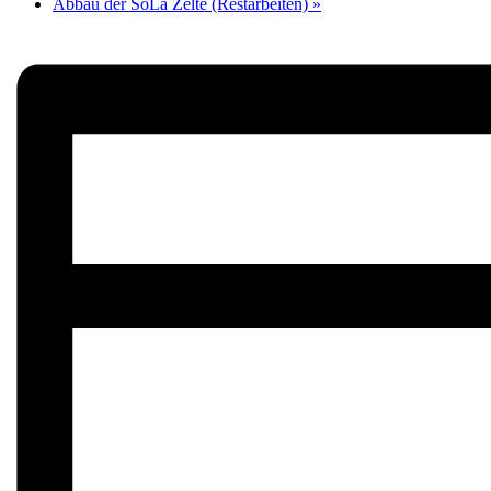
Abbau der SoLa Zelte (Restarbeiten)
»