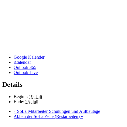
Google Kalender
iCalendar
Outlook 365
Outlook Live
Details
Beginn:
19. Juli
Ende:
25. Juli
«
SoLa-Mitarbeiter-Schulungen und Aufbautage
Abbau der SoLa Zelte (Restarbeiten)
»